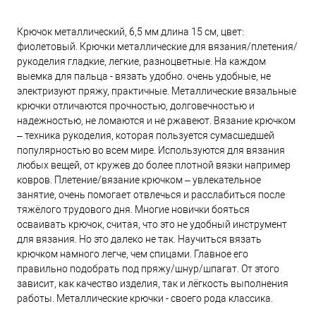
Крючок металлический, 6,5 мм длина 15 см, цвет:
фиолетовый. Крючки металлические для вязания/плетения/
рукоделия гладкие, легкие, разноцветные. На каждом
выемка для пальца - вязать удобно. очень удобные, не
электризуют пряжу, практичные. Металлические вязальные
крючки отличаются прочностью, долговечностью и
надежностью, не ломаются и не ржавеют. Вязание крючком
– техника рукоделия, которая пользуется сумасшедшей
популярностью во всем мире. Используются для вязания
любых вещей, от кружев до более плотной вязки например
ковров. Плетение/вязание крючком – увлекательное
занятие, очень помогает отвлечься и расслабиться после
тяжёлого трудового дня. Многие новички бояться
осваивать крючок, считая, что это не удобный инструмент
для вязания. Но это далеко не так. Научиться вязать
крючком намного легче, чем спицами. Главное его
правильно подобрать под пряжу/шнур/шпагат. От этого
зависит, как качество изделия, так и лёгкость выполнения
работы. Металлические крючки - своего рода классика.