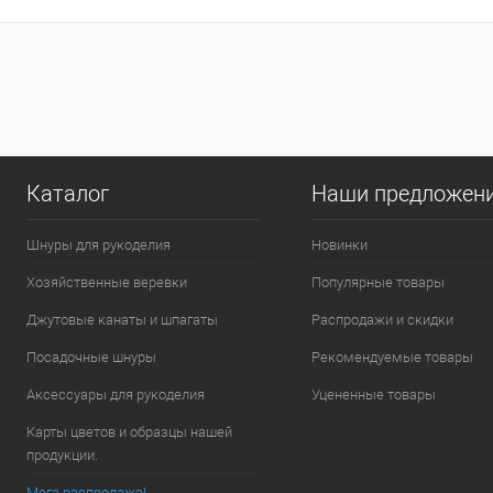
Каталог
Наши предложен
Шнуры для рукоделия
Новинки
Хозяйственные веревки
Популярные товары
Джутовые канаты и шпагаты
Распродажи и скидки
Посадочные шнуры
Рекомендуемые товары
Аксессуары для рукоделия
Уцененные товары
Карты цветов и образцы нашей
продукции.
Мега распродажа!