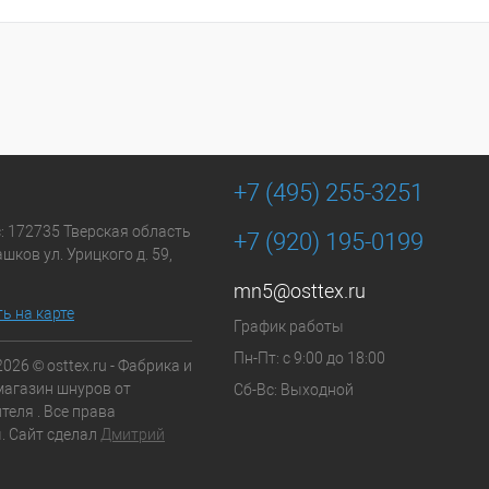
+7 (495) 255-3251
: 172735 Тверская область
+7 (920) 195-0199
шков ул. Урицкого д. 59,
mn5@osttex.ru
ь на карте
График работы
Пн-Пт: с 9:00 до 18:00
2026 © osttex.ru - Фабрика и
магазин шнуров от
Сб-Вс: Выходной
теля . Все права
 Сайт сделал
Дмитрий