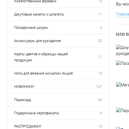
Хозяйственные веревки
70
Вы мож
Главна
Джутовые канаты и шпагаты
11
Посадочные шнуры
4
ИЛИ В
Аксессуары для рукоделия
53
рукод
Карты цветов и образцы нашей
11
продукции.
Нить для вязания мочалок! Акция!
13
НОВИНКИ!!!
147
Паракорд
49
Подарочные сертификаты
6
РАСПРОДАЖА!!!
13