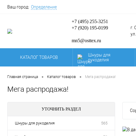
Ваш город:
Определение
+7 (495) 255-3251
+7 (920) 195-0199
г.
ул
mn5@osttex.ru
Шнуры для
КАТАЛОГ ТОВАРОВ
рукоделия
Карты цветов и
образцы нашей
•
•
Главная страница
Каталог товаров
Мега распродажа!
продукции.
Мега распродажа!
По
Паракорд
се
УТОЧНИТЬ РАЗДЕЛ
Шнуры для
Со
полиграфии
Шнуры для рукоделия
565