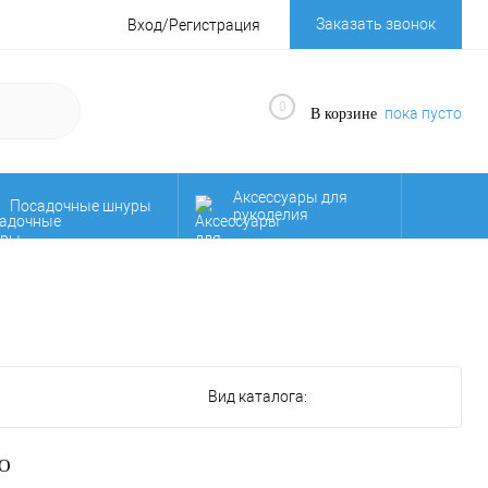
Заказать звонок
Вход/Регистрация
0
пока пусто
В корзине
Аксессуары для
Посадочные шнуры
рукоделия
Осенняя
НОВИНКИ!!!
распродажа!!!
Фурнитура для
д
Якорные веревки
сумок
Вид каталога:
О