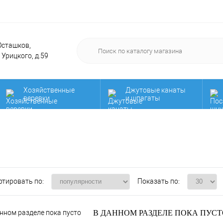
 Осташков,
. Урицкого, д.59
Хозяйственные
Джутовые канаты
веревки
и шпагаты
Нить для вязания
Мега распродажа!
мочалок! Акция!
дарочные
РАСПРОДАЖА!!!
Сад и огоро
ртификаты
ртировать по:
Показать по:
В ДАННОМ РАЗДЕЛЕ ПОКА ПУСТ