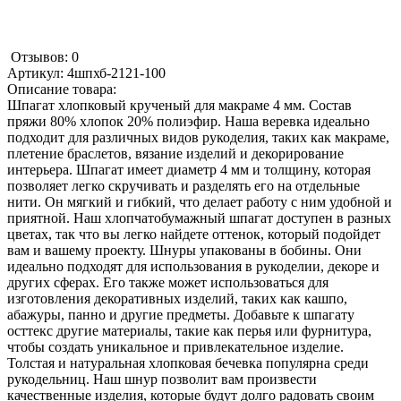
Отзывов: 0
Артикул:
4шпхб-2121-100
Описание товара:
Шпагат хлопковый крученый для макраме 4 мм. Состав
пряжи 80% хлопок 20% полиэфир. Наша веревка идеально
подходит для различных видов рукоделия, таких как макраме,
плетение браслетов, вязание изделий и декорирование
интерьера. Шпагат имеет диаметр 4 мм и толщину, которая
позволяет легко скручивать и разделять его на отдельные
нити. Он мягкий и гибкий, что делает работу с ним удобной и
приятной. Наш хлопчатобумажный шпагат доступен в разных
цветах, так что вы легко найдете оттенок, который подойдет
вам и вашему проекту. Шнуры упакованы в бобины. Они
идеально подходят для использования в рукоделии, декоре и
других сферах. Его также может использоваться для
изготовления декоративных изделий, таких как кашпо,
абажуры, панно и другие предметы. Добавьте к шпагату
осттекс другие материалы, такие как перья или фурнитура,
чтобы создать уникальное и привлекательное изделие.
Толстая и натуральная хлопковая бечевка популярна среди
рукодельниц. Наш шнур позволит вам произвести
качественные изделия, которые будут долго радовать своим