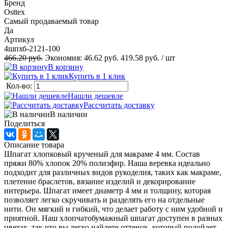
Бренд
Osttex
Самый продаваемый товар
Да
Артикул
4шпхб-2121-100
466.20 руб.
Экономия:
46.62 руб.
419.58 руб.
/ шт
В корзину
Купить в 1 клик
Кол-во:
Нашли дешевле
Рассчитать доставку
В наличии
Поделиться
Описание товара
Шпагат хлопковый крученый для макраме 4 мм. Состав
пряжи 80% хлопок 20% полиэфир. Наша веревка идеально
подходит для различных видов рукоделия, таких как макраме,
плетение браслетов, вязание изделий и декорирование
интерьера. Шпагат имеет диаметр 4 мм и толщину, которая
позволяет легко скручивать и разделять его на отдельные
нити. Он мягкий и гибкий, что делает работу с ним удобной и
приятной. Наш хлопчатобумажный шпагат доступен в разных
цветах, так что вы легко найдете оттенок, который подойдет