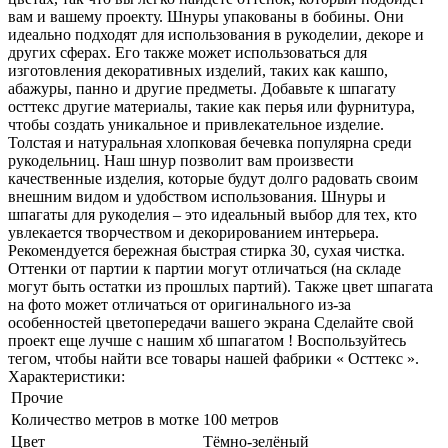
вам и вашему проекту. Шнуры упакованы в бобины. Они
идеально подходят для использования в рукоделии, декоре и
других сферах. Его также может использоваться для
изготовления декоративных изделий, таких как кашпо,
абажуры, панно и другие предметы. Добавьте к шпагату
осттекс другие материалы, такие как перья или фурнитура,
чтобы создать уникальное и привлекательное изделие.
Толстая и натуральная хлопковая бечевка популярна среди
рукодельниц. Наш шнур позволит вам произвести
качественные изделия, которые будут долго радовать своим
внешним видом и удобством использования. Шнуры и
шпагаты для рукоделия – это идеальный выбор для тех, кто
увлекается творчеством и декорированием интерьера.
Рекомендуется бережная быстрая стирка 30, сухая чистка.
Оттенки от партии к партии могут отличаться (на складе
могут быть остатки из прошлых партий). Также цвет шпагата
на фото может отличаться от оригинального из-за
особенностей цветопередачи вашего экрана Сделайте свой
проект еще лучше с нашим хб шпагатом ! Воспользуйтесь
тегом, чтобы найти все товары нашей фабрики « Осттекс ».
Характеристики:
Прочие
Количество метров в мотке
100 метров
Цвет
Тёмно-зелёный