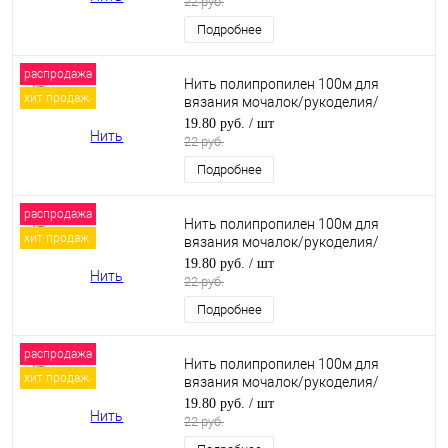
22 руб.
Подробнее
распродажа
Нить полипропилен 100м для
хит продаж
вязания мочалок/рукоделия/
макраме. Золото (04)
19.80 руб.
/ шт
22 руб.
Подробнее
распродажа
Нить полипропилен 100м для
хит продаж
вязания мочалок/рукоделия/
макраме. Изумруд (22)
19.80 руб.
/ шт
22 руб.
Подробнее
распродажа
Нить полипропилен 100м для
хит продаж
вязания мочалок/рукоделия/
макраме. Светло-розовый (12)
19.80 руб.
/ шт
22 руб.