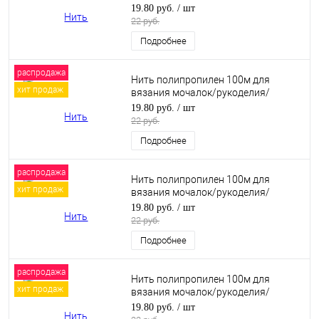
макраме. Бледная сирень (32)
19.80 руб.
/ шт
22 руб.
Подробнее
распродажа
Нить полипропилен 100м для
хит продаж
вязания мочалок/рукоделия/
макраме. Сирень (29)
19.80 руб.
/ шт
22 руб.
Подробнее
распродажа
Нить полипропилен 100м для
хит продаж
вязания мочалок/рукоделия/
макраме. Морская волна (24)
19.80 руб.
/ шт
22 руб.
Подробнее
распродажа
Нить полипропилен 100м для
хит продаж
вязания мочалок/рукоделия/
макраме. Зеленый (20)
19.80 руб.
/ шт