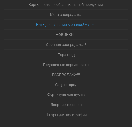
Карты цветов и образцы нашей продукции.
Мега распродажа!
Нить для вязания мочалок! Акция!
НОВИНКИ!!!
Осенняя распродажа!!!
Паракорд
Подарочные сертификаты
РАСПРОДАЖА!!!
Сад и огород
Фурнитура для сумок
Якорные веревки
Шнуры для полиграфии