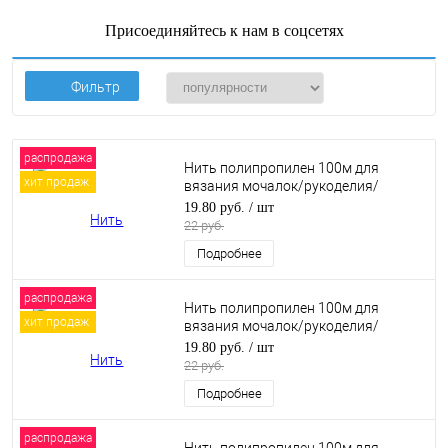
Присоединяйтесь к нам в соцсетях
Фильтр
распродажа
Нить полипропилен 100м для
хит продаж
вязания мочалок/рукоделия/
макраме. Желток (15)
19.80 руб.
/ шт
22 руб.
Подробнее
распродажа
Нить полипропилен 100м для
хит продаж
вязания мочалок/рукоделия/
макраме. Оранжевый (13)
19.80 руб.
/ шт
22 руб.
Подробнее
распродажа