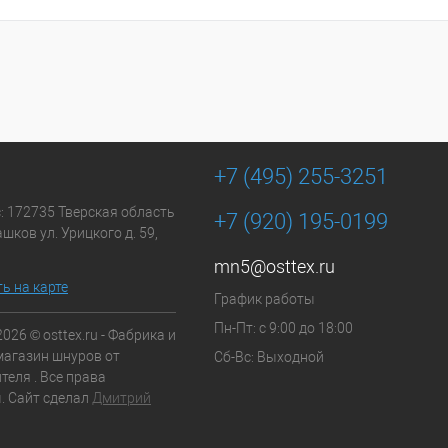
+7 (495) 255-3251
: 172735 Тверская область
+7 (920) 195-0199
шков ул. Урицкого д. 59,
mn5@osttex.ru
ь на карте
График работы
Пн-Пт: с 9:00 до 18:00
2026 © osttex.ru - Фабрика и
магазин шнуров от
Сб-Вс: Выходной
теля . Все права
 Сайт сделал
Дмитрий