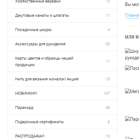
Хозяйственные веревки
70
Вы мож
Главна
Джутовые канаты и шпагаты
11
Посадочные шнуры
4
ИЛИ В
Аксессуары для рукоделия
53
рукод
Карты цветов и образцы нашей
11
продукции.
Нить для вязания мочалок! Акция!
13
НОВИНКИ!!!
147
Паракорд
49
Подарочные сертификаты
6
РАСПРОДАЖА!!!
13