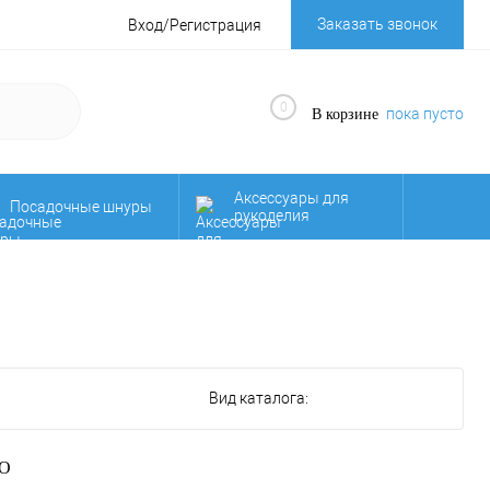
Заказать звонок
Вход/Регистрация
0
пока пусто
В корзине
Аксессуары для
Посадочные шнуры
рукоделия
Осенняя
НОВИНКИ!!!
распродажа!!!
Фурнитура для
д
Якорные веревки
сумок
Вид каталога:
О