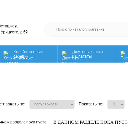
 Осташков,
. Урицкого, д.59
Хозяйственные
Джутовые канаты
веревки
и шпагаты
Нить для вязания
Мега распродажа!
мочалок! Акция!
дарочные
РАСПРОДАЖА!!!
Сад и огоро
ртификаты
ртировать по:
Показать по:
В ДАННОМ РАЗДЕЛЕ ПОКА ПУСТ