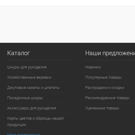
Каталог
Наши предложен
Шнуры для рукоделия
Новинки
Хозяйственные веревки
Популярные товары
Джутовые канаты и шпагаты
Распродажи и скидки
Посадочные шнуры
Рекомендуемые товары
Аксессуары для рукоделия
Уцененные товары
Карты цветов и образцы нашей
продукции.
Мега распродажа!