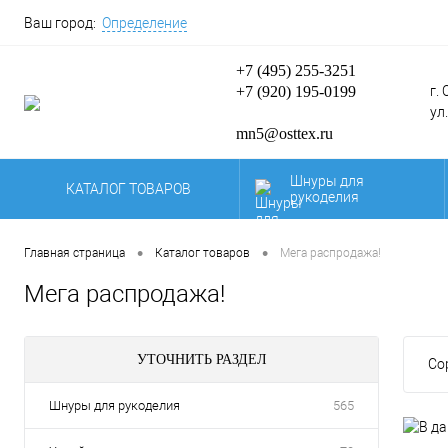
Ваш город:
Определение
+7 (495) 255-3251
+7 (920) 195-0199
г.
ул
mn5@osttex.ru
Шнуры для
КАТАЛОГ ТОВАРОВ
рукоделия
Карты цветов и
образцы нашей
•
•
Главная страница
Каталог товаров
Мега распродажа!
продукции.
Мега распродажа!
По
Паракорд
се
УТОЧНИТЬ РАЗДЕЛ
Шнуры для
Со
полиграфии
Шнуры для рукоделия
565