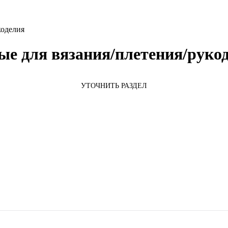
коделия
е для вязания/плетения/руко
УТОЧНИТЬ РАЗДЕЛ