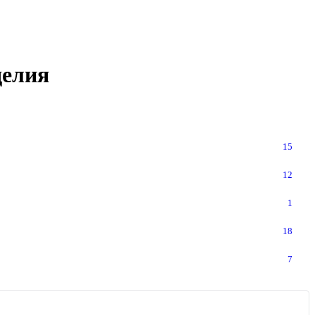
делия
15
12
1
18
7