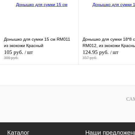
Донышко для сумки 15 см RM011
Донышко для сумки 18*8 
из экокожи Красный
RM012, из экокожи Красн
105 руб.
124.95 руб.
/ шт
/ шт
300 руб.
357 руб.
В корзину
В кор
Купить в 1 клик
В
Купить в 1 клик
наличии
наличи
СА
Каталог
Наши предложен