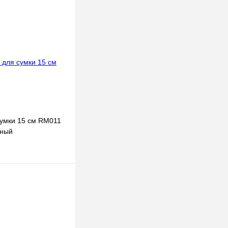
умки 15 см RM011
рный
В корзину
к
В
наличии