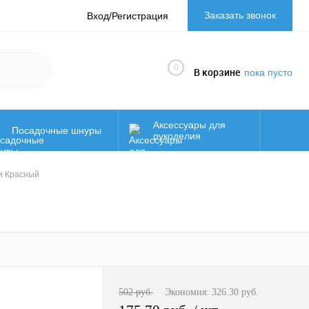
Заказать звонок
Вход/Регистрация
0
В корзине
пока пусто
Аксессуары для
Посадочные шнуры
рукоделия
Осенняя
НОВИНКИ!!!
жи Красный
распродажа!!!
Фурнитура для
род
сумок
502 руб.
Экономия:
326.30 руб.