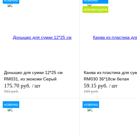
новинка
новинка
рекомендуем
Донышко для сумки 12*25 см
Канва из пластика для су
RM031, из экокожи Серый
RM030 36*18см белая
175.70 руб.
59.15 руб.
/ шт
/ шт
502 руб.
169 руб.
новинка
новинка
В корзину
В кор
Купить в 1 клик
В
Купить в 1 клик
наличии
наличи