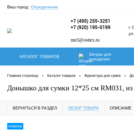
Ваш город:
Определение
+7 (495) 255-3251
+7 (920) 195-0199
г.
ул
mn5@osttex.ru
Шнуры для
КАТАЛОГ ТОВАРОВ
рукоделия
Карты цветов и
образцы нашей
•
•
•
Главная страница
Каталог товаров
Фурнитура для сумок
До
продукции.
Донышко для сумки 12*25 см RM031, из
П
Паракорд
с
ВЕРНУТЬСЯ В РАЗДЕЛ
ОБЗОР ТОВАРА
ОПИСАНИЕ
Якорные веревки
новинка