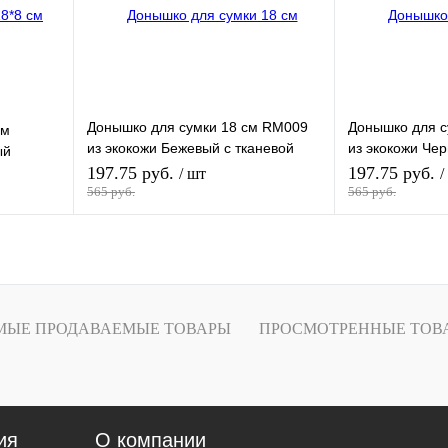
Донышко для сумки 18 см RM009
Донышко для с
см
из экокожи Бежевый с тканевой
из экокожи Чер
ый
вставкой меланж(бежевый-белый-
вставкой мела
197.75 руб.
197.75 руб.
/ шт
/
пудровый)
белый-оранже
565 руб.
565 руб.
зину
В корзину
В
Купить в 1 клик
В
Купить в 1 кли
и
наличии
МЫЕ ПРОДАВАЕМЫЕ ТОВАРЫ
ПРОСМОТРЕННЫЕ ТОВ
ия
О компании