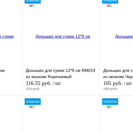
новинка
новинка
мки
Донышко для сумки 12*9 см RM019
Донышко для с
из экокожи Коричневый
из экокожи Че
116.55 руб.
105 руб.
/ шт
/ шт
333 руб.
300 руб.
новинка
новинка
зину
В корзину
В
Купить в 1 клик
В
Купить в 1 кли
и
наличии