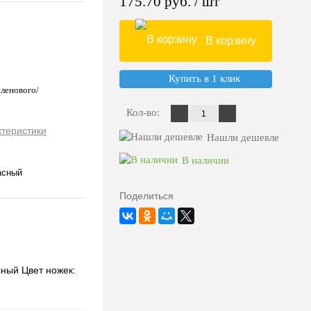
175.70 руб.
/ шт
В корзину
Купить в 1 клик
ленового/
Кол-во:
ктеристики
Нашли дешевле
В наличии
асный
Поделиться
сный Цвет ножек: