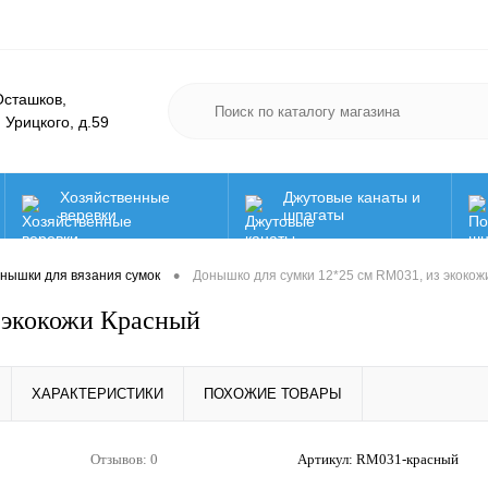
 Осташков,
. Урицкого, д.59
Хозяйственные
Джутовые канаты и
веревки
шпагаты
Нить для вязания
Мега распродажа!
•
нышки для вязания сумок
Донышко для сумки 12*25 см RM031, из экоко
мочалок! Акция!
 экокожи Красный
одарочные
РАСПРОДАЖА!!!
Сад и ого
ертификаты
Шнуры для
ХАРАКТЕРИСТИКИ
ПОХОЖИЕ ТОВАРЫ
полиграфии
Отзывов: 0
Артикул:
RM031-красный