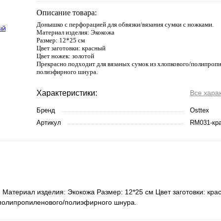
Описание товара:
Донышко с перфорацией для обвязки/вязания сумки с ножками.
Материал изделия: Экокожа
Размер: 12*25 см
Цвет заготовки: красный
Цвет ножек: золотой
Прекрасно подходит для вязаных сумок из хлопкового/полипропи
полиэфирного шнура.
Характеристики:
Все хара
Бренд
Osttex
Артикул
RM031-кр
Материал изделия: Экокожа Размер: 12*25 см Цвет заготовки: кра
/полипропиленового/полиэфирного шнура.