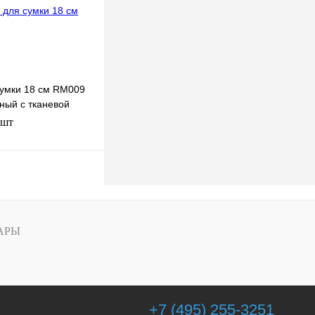
умки 18 см RM009
ный с тканевой
нж(розовый-желтый-
 шт
вый)
В корзину
к
В
наличии
АРЫ
+7 (495) 255-3251