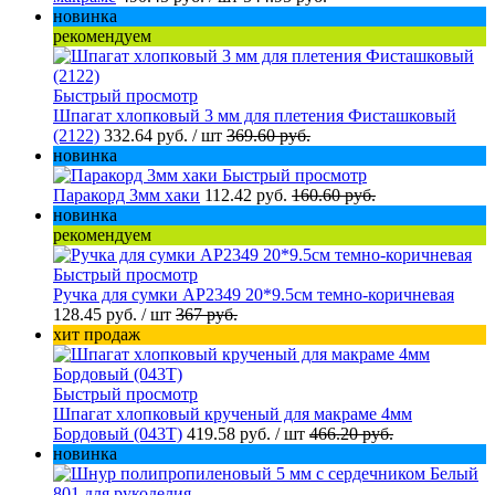
новинка
рекомендуем
Быстрый просмотр
Шпагат хлопковый 3 мм для плетения Фисташковый
(2122)
332.64 руб.
/ шт
369.60 руб.
новинка
Быстрый просмотр
Паракорд 3мм хаки
112.42 руб.
160.60 руб.
новинка
рекомендуем
Быстрый просмотр
Ручка для сумки AP2349 20*9.5см темно-коричневая
128.45 руб.
/ шт
367 руб.
хит продаж
Быстрый просмотр
Шпагат хлопковый крученый для макраме 4мм
Бордовый (043Т)
419.58 руб.
/ шт
466.20 руб.
новинка