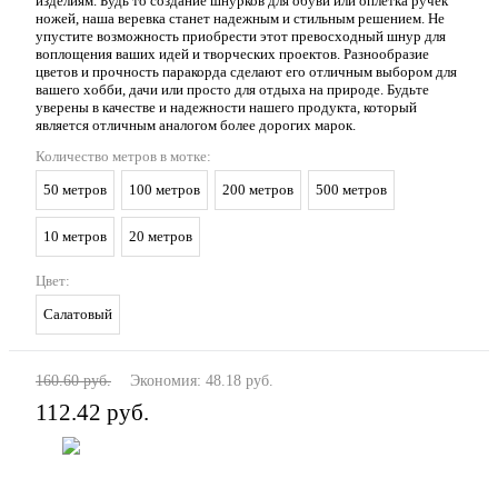
изделиям. Будь то создание шнурков для обуви или оплетка ручек
ножей, наша веревка станет надежным и стильным решением. Не
упустите возможность приобрести этот превосходный шнур для
воплощения ваших идей и творческих проектов. Разнообразие
цветов и прочность паракорда сделают его отличным выбором для
вашего хобби, дачи или просто для отдыха на природе. Будьте
уверены в качестве и надежности нашего продукта, который
является отличным аналогом более дорогих марок.
Количество метров в мотке:
50 метров
100 метров
200 метров
500 метров
10 метров
20 метров
Цвет:
Салатовый
160.60 руб.
Экономия:
48.18 руб.
112.42 руб.
В корзину