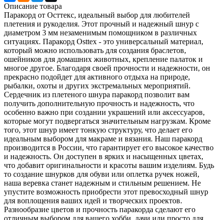
Описание товара
Паракорд от Осттекс, идеальный выбор для любителей
плетения и рукоделия. Этот прочный и надежный шнур с
диаметром 3 мм незаменимым помощником в различных
ситуациях. Паракорд Osttex - это универсальный материал,
который можно использовать для создания браслетов,
ошейников для домашних животных, крепление палаток и
многое другое. Благодаря своей прочности и надежности, он
прекрасно подойдет для активного отдыха на природе,
рыбалки, охоты и других экстремальных мероприятий.
Сердечник из плетеного шнура паракорд позволит вам
получить дополнительную прочность и надежность, что
особенно важно при создании украшений или аксессуаров,
которые могут подвергаться значительным нагрузкам. Кроме
того, этот шнур имеет тонкую структуру, что делает его
идеальным выбором для макраме и вязания. Наш паракорд
производится в России, что гарантирует его высокое качество
и надежность. Он доступен в ярких и насыщенных цветах,
что добавит оригинальности и красоты вашим изделиям. Будь
то создание шнурков для обуви или оплетка ручек ножей,
наша веревка станет надежным и стильным решением. Не
упустите возможность приобрести этот превосходный шнур
для воплощения ваших идей и творческих проектов.
Разнообразие цветов и прочность паракорда сделают его
отличным выбором для вашего хобби, дачи или просто для