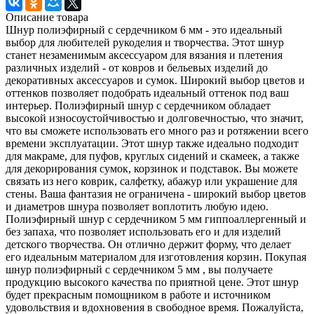
Описание товара
Шнур полиэфирный с сердечником 6 мм - это идеальный
выбор для любителей рукоделия и творчества. Этот шнур
станет незаменимым аксессуаром для вязания и плетения
различных изделий - от ковров и бельевых изделий до
декоративных аксессуаров и сумок. Широкий выбор цветов и
оттенков позволяет подобрать идеальный оттенок под ваш
интерьер. Полиэфирный шнур с сердечником обладает
высокой износоустойчивостью и долговечностью, что значит,
что вы сможете использовать его много раз и ротяжении всего
времени эксплуатации. Этот шнур также идеально подходит
для макраме, для пуфов, круглых сидений и скамеек, а также
для декорирования сумок, корзинок и подставок. Вы можете
связать из него коврик, салфетку, абажур или украшение для
стены. Ваша фантазия не ограничена - широкий выбор цветов
и диаметров шнура позволяет воплотить любую идею.
Полиэфирный шнур с сердечником 5 мм гиппоаллергенный и
без запаха, что позволяет использовать его и для изделий
детского творчества. Он отлично держит форму, что делает
его идеальным материалом для изготовления корзин. Покупая
шнур полиэфирный с сердечником 5 мм , вы получаете
продукцию высокого качества по приятной цене. Этот шнур
будет прекрасным помощником в работе и источником
удовольствия и вдохновения в свободное время. Пожалуйста,