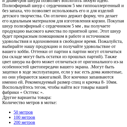
и диаметров шнура позволяет воплотить любую идею.
Полиэфирный шнур с сердечником 5 мм гиппоаллергенный и
без запаха, что позволяет использовать его и для изделий
детского творчества. Он отлично держит форму, что делает
его идеальным материалом для изготовления корзин. Покупая
шнур полиэфирный с сердечником 5 мм , вы получаете
продукцию высокого качества по приятной цене. Этот шнур
будет прекрасным помощником в работе и источником
удовольствия и вдохновения в свободное время. Пожалуйста,
выбирайте нашу продукцию и получайте удовольствие от
вашего хобби. Оттенки от партии к партии могут отличаться
(на складе могут быть остатки из прошлых партий). Также
цвет шнура на фото может отличаться от оригинального из-за
особенностей цветопередачи вашего экрана. .Могут быть
зацепки в ходе эксплуатации, если у вас есть дома животные,
но они убираются зажигалкой. Все кончики запаиваются
именно ей. Рекомендуемый размер спиц и крючка 8- 10мм.
Воспользуйтесь тегом, чтобы найти все товары нашей
фабрики « Осттекс ».
Другие варианты товара:
Количество метров в мотке:
50 метров
100 метров
200 метров