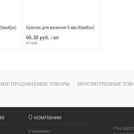
(бамбук)
Крючок для вязания 5 мм (бамбук)
60.30 руб.
/ шт
67 руб.
зину
В корзину
В
Купить в 1 клик
В
и
наличии
МЫЕ ПРОДАВАЕМЫЕ ТОВАРЫ
ПРОСМОТРЕННЫЕ ТОВ
ия
О компании
Наш адрес
О компании