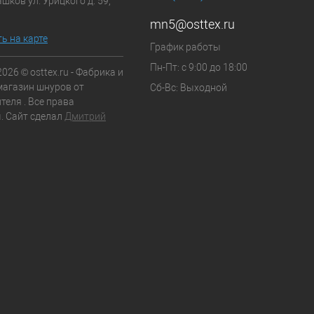
шков ул. Урицкого д. 59,
mn5@osttex.ru
ь на карте
График работы
Пн-Пт: с 9:00 до 18:00
2026 © osttex.ru - Фабрика и
магазин шнуров от
Сб-Вс: Выходной
теля . Все права
 Сайт сделал
Дмитрий