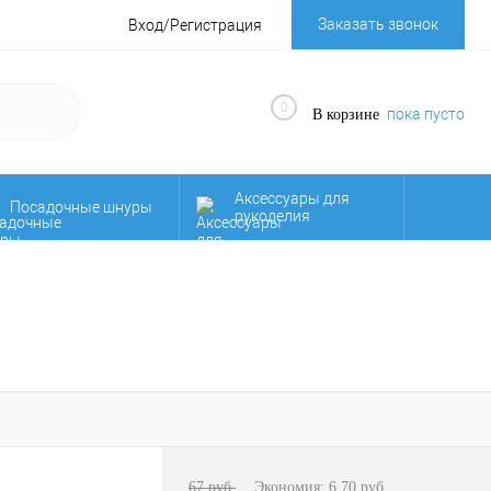
Заказать звонок
Вход/Регистрация
0
пока пусто
В корзине
Аксессуары для
Посадочные шнуры
рукоделия
Осенняя
НОВИНКИ!!!
распродажа!!!
Фурнитура для
д
Якорные веревки
сумок
67 руб.
Экономия:
6.70 руб.