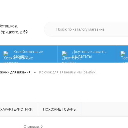
 Осташков,
. Урицкого, д.59
Хозяйственные
Джутовые канаты
веревки
и шпагаты
Нить для вязания
Мега распродажа!
•
рючки для вязания
Крючок для вязания 9 мм (бамбук)
мочалок! Акция!
дарочные
РАСПРОДАЖА!!!
Сад и огоро
ртификаты
ХАРАКТЕРИСТИКИ
ПОХОЖИЕ ТОВАРЫ
Отзывов: 0