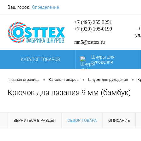
Ваш город:
Определение
+7 (495) 255-3251
+7 (920) 195-0199
г.
ул
mn5@osttex.ru
Шнуры для
КАТАЛОГ ТОВАРОВ
рукоделия
Карты цветов и
образцы нашей
•
•
•
Главная страница
Каталог товаров
Шнуры для рукоделия
К
продукции.
Крючок для вязания 9 мм (бамбук)
По
Паракорд
се
Шнуры для
полиграфии
ВЕРНУТЬСЯ В РАЗДЕЛ
ОБЗОР ТОВАРА
ОПИСАНИЕ