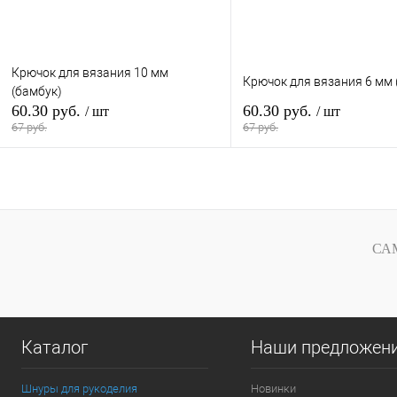
Крючок для вязания 10 мм
Крючок для вязания 6 мм 
(бамбук)
60.30 руб.
60.30 руб.
/ шт
/ шт
67 руб.
67 руб.
В корзину
В кор
Купить в 1 клик
В
Купить в 1 клик
наличии
наличи
СА
Каталог
Наши предложен
Шнуры для рукоделия
Новинки