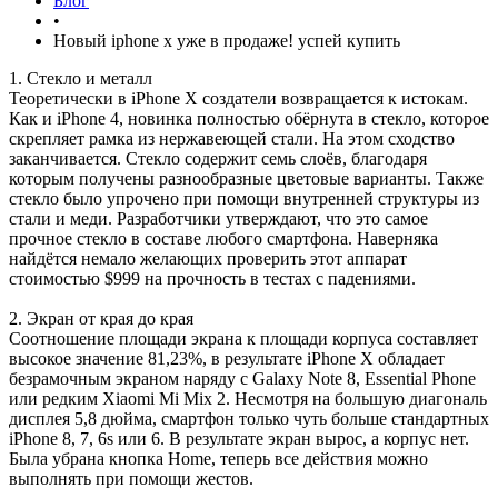
Блог
•
Новый iphone x уже в продаже! успей купить
1. Стекло и металл
Теоретически в iPhone X создатели возвращается к истокам.
Как и iPhone 4, новинка полностью обёрнута в стекло, которое
скрепляет рамка из нержавеющей стали. На этом сходство
заканчивается. Стекло содержит семь слоёв, благодаря
которым получены разнообразные цветовые варианты. Также
стекло было упрочено при помощи внутренней структуры из
стали и меди. Разработчики утверждают, что это самое
прочное стекло в составе любого смартфона. Наверняка
найдётся немало желающих проверить этот аппарат
стоимостью $999 на прочность в тестах с падениями.
2. Экран от края до края
Соотношение площади экрана к площади корпуса составляет
высокое значение 81,23%, в результате iPhone X обладает
безрамочным экраном наряду с Galaxy Note 8, Essential Phone
или редким Xiaomi Mi Mix 2. Несмотря на большую диагональ
дисплея 5,8 дюйма, смартфон только чуть больше стандартных
iPhone 8, 7, 6s или 6. В результате экран вырос, а корпус нет.
Была убрана кнопка Home, теперь все действия можно
выполнять при помощи жестов.