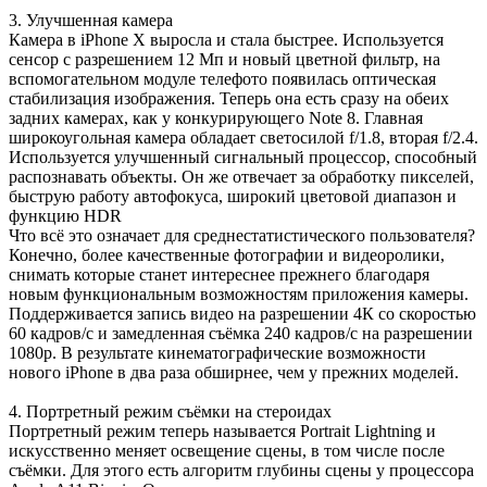
3. Улучшенная камера
Камера в iPhone X выросла и стала быстрее. Используется
сенсор с разрешением 12 Мп и новый цветной фильтр, на
вспомогательном модуле телефото появилась оптическая
стабилизация изображения. Теперь она есть сразу на обеих
задних камерах, как у конкурирующего Note 8. Главная
широкоугольная камера обладает светосилой f/1.8, вторая f/2.4.
Используется улучшенный сигнальный процессор, способный
распознавать объекты. Он же отвечает за обработку пикселей,
быструю работу автофокуса, широкий цветовой диапазон и
функцию HDR
Что всё это означает для среднестатистического пользователя?
Конечно, более качественные фотографии и видеоролики,
снимать которые станет интереснее прежнего благодаря
новым функциональным возможностям приложения камеры.
Поддерживается запись видео на разрешении 4К со скоростью
60 кадров/с и замедленная съёмка 240 кадров/с на разрешении
1080p. В результате кинематографические возможности
нового iPhone в два раза обширнее, чем у прежних моделей.
4. Портретный режим съёмки на стероидах
Портретный режим теперь называется Portrait Lightning и
искусственно меняет освещение сцены, в том числе после
съёмки. Для этого есть алгоритм глубины сцены у процессора