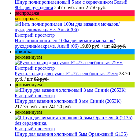
Шнур полипропиленовый 5 мм с сердечником Белый
801 для рукоделия
2 475 руб.
/ шт
2 750 руб.
распродажа
хит продаж
Быстрый просмотр
Нить полипропилен 100м для вязания мочалок/
рукоделия/макраме. Алый (06)
19.80 руб.
/ шт
22 руб.
новинка
рекомендуем
Быстрый просмотр
Ручка-кольцо для сумок F1-77- серебристая 75мм
28.70
руб.
/ шт
82 руб.
рекомендуем
Быстрый просмотр
Шнур для вязания хлопковый 3 мм Синий (2053К)
217.35 руб.
/ шт
241.50 руб.
рекомендуем
Быстрый просмотр
Шнур для вязания хлопковый 5мм Оранжевый (2135)