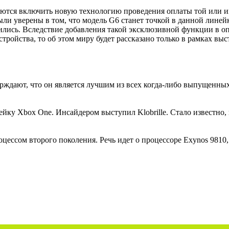
аются включить новую технологию проведения оплаты той или ин
ли уверены в том, что модель G6 станет точкой в данной линей
лись. Вследствие добавления такой эксклюзивной функции в о
стройства, то об этом миру будет рассказано только в рамках в
дают, что он является лучшим из всех когда-либо выпущенных. 
йку Xbox One. Инсайдером выступил Klobrille. Стало известно,
цессом второго поколения. Речь идет о процессоре Exynos 9810,