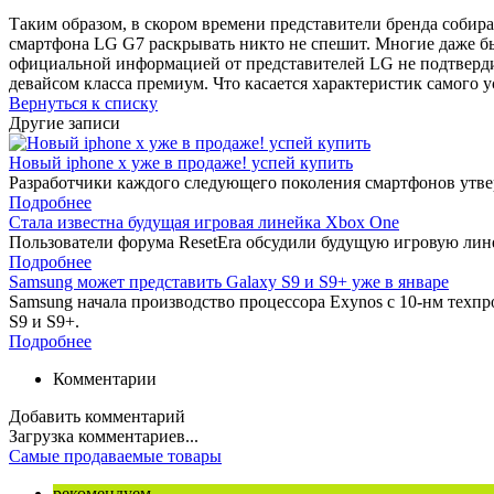
Таким образом, в скором времени представители бренда собир
смартфона LG G7 раскрывать никто не спешит. Многие даже бы
официальной информацией от представителей LG не подтверди
девайсом класса премиум. Что касается характеристик самого у
Вернуться к списку
Другие записи
Новый iphone x уже в продаже! успей купить
Разработчики каждого следующего поколения смартфонов утверж
Подробнее
Стала известна будущая игровая линейка Xbox One
Пользователи форума ResetEra обсудили будущую игровую лине
Подробнее
Samsung может представить Galaxy S9 и S9+ уже в январе‍
Samsung начала производство процессора Exynos с 10-нм техпро
S9 и S9+.
Подробнее
Комментарии
Добавить комментарий
Загрузка комментариев...
Самые продаваемые товары
рекомендуем