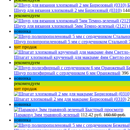
Б
Шнур для вязания хлопковый 2 мм Бирюзовый (0310)
144
рекомендуем
Шнур для вязания хлопковый 5мм Темно-зеленый (2121) б
новинка
Шнур полипропиленовый 5 мм с сердечником Стальной 7
хит продаж
Шпагат хлопковый крученый для макраме 4мм Светло-ро
рекомендуем
Б
Шнур полиэфирный с сердечником 6 мм Оранжевый
396
новинка
рекомендуем
хит продаж
Шпагат хлопковый 2 мм для макраме Бирюзовый (0310)
2
новинка
Быстрый просмотр
Паракорд 3мм травяной-зеленый
112.42 руб.
160.60 руб.
новинка