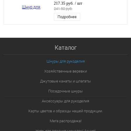
217.35 руб.
/ шт
241.50 руб.
Подробнее
Каталог
Шнуры для рукоделия
Хозяйственные веревки
Джутовые канаты и шпагаты
Посадочные шнуры
Аксессуары для рукоделия
Карты цветов и образцы нашей продукции.
Мега распродажа!
Нить для вязания мочалок! Акция!